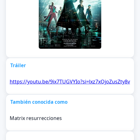
Tráiler
https://youtu.be/9ix7TUGVYIo?si=lxz7xOjoZusZty8v
También conocida como
Matrix resurrecciones