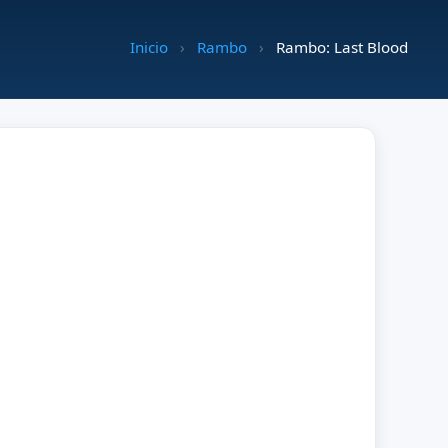
Inicio
›
Rambo
›
Rambo: Last Blood