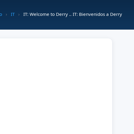
io
›
IT
›
IT: Welcome to Derry .. IT: Bienvenidos a Derry