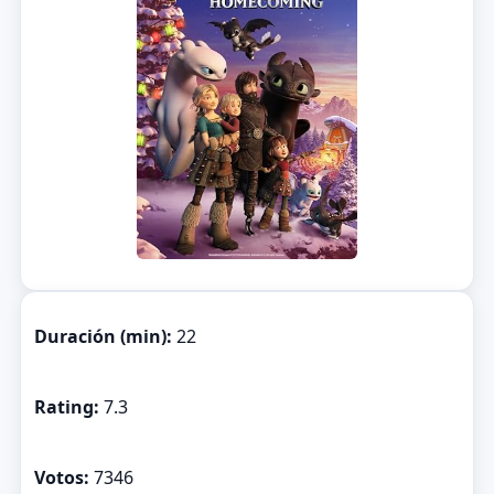
Duración (min):
22
Rating:
7.3
Votos:
7346