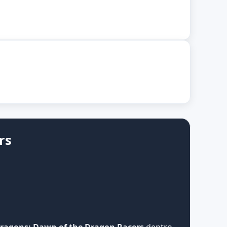
rs
ragons: Dawn of the Dragon Racers
dentro