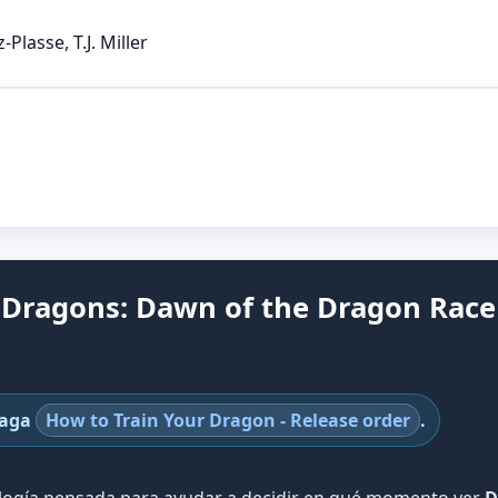
Plasse, T.J. Miller
 Dragons: Dawn of the Dragon Race
saga
How to Train Your Dragon - Release order
.
ología pensada para ayudar a decidir en qué momento ver
D