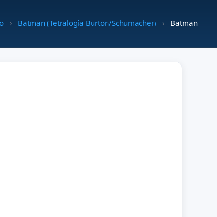
io
›
Batman (Tetralogía Burton/Schumacher)
›
Batman