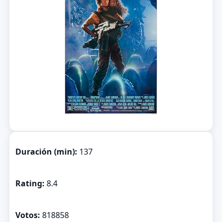
Duración (min):
137
Rating:
8.4
Votos:
818858